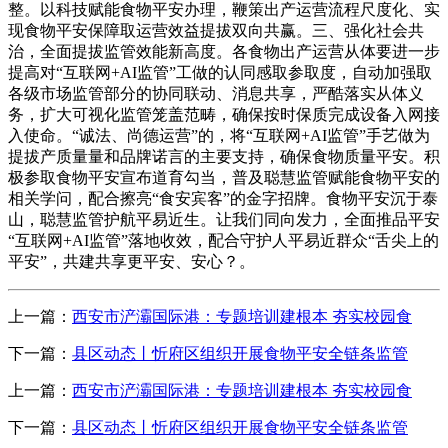
整。以科技赋能食物平安办理，鞭策出产运营流程尺度化、实
现食物平安保障取运营效益提拔双向共赢。三、强化社会共
治，全面提拔监管效能新高度。各食物出产运营从体要进一步
提高对“互联网+AI监管”工做的认同感取参取度，自动加强取
各级市场监管部分的协同联动、消息共享，严酷落实从体义
务，扩大可视化监管笼盖范畴，确保按时保质完成设备入网接
入使命。“诚法、尚德运营”的，将“互联网+AI监管”手艺做为
提拔产质量量和品牌诺言的主要支持，确保食物质量平安。积
极参取食物平安宣布道育勾当，普及聪慧监管赋能食物平安的
相关学问，配合擦亮“食安宾客”的金字招牌。食物平安沉于泰
山，聪慧监管护航平易近生。让我们同向发力，全面推品平安
“互联网+AI监管”落地收效，配合守护人平易近群众“舌尖上的
平安”，共建共享更平安、安心？。
上一篇：
西安市浐灞国际港：专题培训建根本 夯实校园食
下一篇：
县区动态丨忻府区组织开展食物平安全链条监管
上一篇：
西安市浐灞国际港：专题培训建根本 夯实校园食
下一篇：
县区动态丨忻府区组织开展食物平安全链条监管