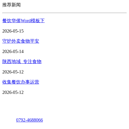
推荐新闻
餐饮华侈Word模板下
2026-05-15
守护外卖食物平安
2026-05-14
陕西地域_专注食物
2026-05-12
收集餐饮办事运营
2026-05-12
座机：
0792-4688066