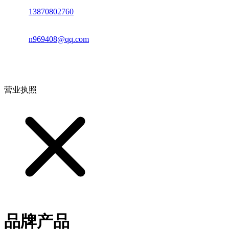
电话：
13870802760
邮箱：
n969408@qq.com
地址：江西省德安县高新技术产业园(宝塔工业园)高新路93号
营业执照
品牌产品