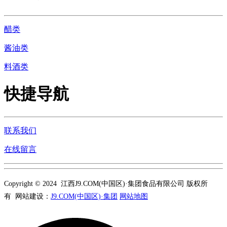
醋类
酱油类
料酒类
快捷导航
联系我们
在线留言
Copyright © 2024 江西J9.COM(中国区)·集团食品有限公司 版权所
有 网站建设：
J9.COM(中国区)·集团
网站地图