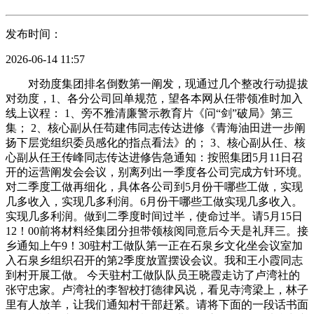
发布时间：
2026-06-14 11:57
对劲度集团排名倒数第一阐发，现通过几个整改行动提拔
对劲度，1、各分公司回单规范，望各本网从任带领准时加入
线上议程： 1、旁不雅清廉警示教育片《问“剑”破局》第三
集； 2、核心副从任苟建伟同志传达进修《青海油田进一步阐
扬下层党组织委员感化的指点看法》的； 3、核心副从任、核
心副从任王传峰同志传达进修告急通知：按照集团5月11日召
开的运营阐发会会议，别离列出一季度各公司完成方针环境。
对二季度工做再细化，具体各公司到5月份干哪些工做，实现
几多收入，实现几多利润。6月份干哪些工做实现几多收入。
实现几多利润。做到二季度时间过半，使命过半。请5月15日
12！00前将材料经集团分担带领核阅同意后今天是礼拜三。接
乡通知上午9！30驻村工做队第一正在石泉乡文化坐会议室加
入石泉乡组织召开的第2季度放置摆设会议。我和王小霞同志
到村开展工做。 今天驻村工做队队员王晓霞走访了卢湾社的
张守忠家。卢湾社的李智校打德律风说，看见寺湾梁上，林子
里有人放羊，让我们通知村干部赶紧。请将下面的一段话书面