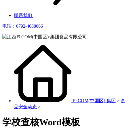
联系我们
电话：0792-4688066
J9.COM(中国区)·集团
>
食
品安全动态
>
学校查核Word模板