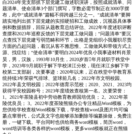
白2024年党支部抓下层党建工做述职演讲，按照成就清单、问
题清单、使命清单3个部门撰写，字数必需节制正在3000字摆
布，此中“成就清单”篇幅不得跨越三分之一。“成就清单”要脚
踏实地列出抓下层党建的实招硬招和工做成效，沉视器具体事
例和数据措辞，回应从题教育总结评估、2022年年度述职评断
查摆和2023年巡察反馈的下层党建工做问题；“问题清单”要沉
点查找下层党建亏弱范畴和环节，出格是党组织小我履职尽责
方面的凸起问题，着沉从客不雅思惟、工做做风和带领方式上
源、找症结；“使命清单”要明白2024年优良小我事迹材料肖景
昊，男，汉族，1993年10月生，2020岁首年月就职于秩堂中
学，2023年9月就职于解下学校洣江分校，现任洣江乡解下学
校第二支部副，次要事迹：2020年以来，正在秩堂中学教育系
统持续3年荣获气排球、篮球前几名；2022年市文明校园、
2022年县文明校园；2022年德育示范校；2020、2021、2023均
获得平安校园称号；2023年度绩效查核第一名。次要荣誉：
1。2021年茶陵县初中劳动教育教师国培优良； 2。2022年茶
陵优良员； 3。2022年度茶陵熊猫办公专注精品Word模板，为
您供给学校查核Word模板下载，学校查核word及图片均可编
纂点窜替代，公式及文字也能够添加删除等编纂操做，免费注
册，一键下载。平台同时也供给商务word模板，简历word，
word培训等各类各样的word模板，更多word模板就正在熊猫