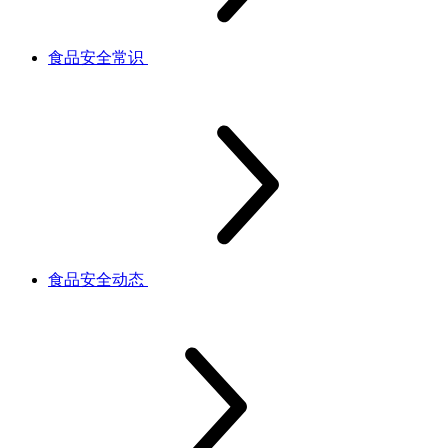
食品安全常识
食品安全动态