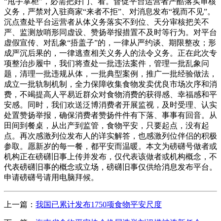
“甩手掌柜”，必需把好门、看。督促平台运营者严酷落实审核
义务，严禁对入驻商家“来者不拒”、对消息发布“视而不见”。
沉点查处平台运营者从体义务落实不到位、天分审核把关不
严、监测放哨形同虚设、赞扬举报措置不及时等行为。对平台
虚假宣传、对乱象“捂盖子”的，一律从严约谈、期限整改；形
成严沉后果的，一律逃查相关义务人的法令义务。正在此次专
项整治步履中，我们将查处一批违法案件，管理一批乱象问
题，清理一批违规从体，一批典型案例，推广一批经验做法，
成立一批轨制机制，全力保障收集食物发卖优良市场次序和消
费，不竭提高人平易近群众对食物消费的获得感、幸福感和平
安感。同时，我们欢送泛博消费者开展监视，及时受理、认实
处置赞扬举报，确保消费者赞扬件件有下落、事事有回音。从
田间到餐桌，从出产到监管，食物平安，只要起点，没有起
点。再次感激列位发布人的详实解答，也感激列位伴侣的积极
参取。愿新岁的每一餐，都平安而温暖。本文为磅礴号做者或
机构正在磅礴旧事上传并发布，仅代表该做者或机构概念，不
代表磅礴旧事的概念或立场，磅礴旧事仅供给消息发布平台。
申请磅礴号请用电脑拜候。
上一篇：
我国已累计发布1750项食物平安尺度