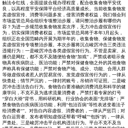
触法令红线，全面提拔合规办理程度，配合收集食物平安优
良，以高程度平安保障平台经济高质量成长。当前收集食物发
卖虚假宣传、消费等问题多发，侵害消费者权益，我们领会到
市场监管总局会组织专项整治步履，请问整治步履有哪些内
容？为进一步规范收集食物发卖次序，无力冲击虚假宣传行
为，切实保障消费者权益，市场监管总局将于本年3月起头，
组织正在全国范畴内开展为期半年的，收集食物、保健食物发
卖虚假宣传专项整治步履。本次步履将沉点峻厉冲击三类违法
违规行为：一是峻厉冲击各类虚假宣传行为。不管是卖家、从
播仍是网红，都不克不及随便给食物“加戏”，严禁或者暗示食
物具有疾病防止、医治功能；严禁对保健食物之外的其他食物
声称具有保健功能；严禁对食物产地、成分、功能、合用人群
等做虚假或者惹人的贸易宣传。发觉虚假宣传行为的，一律从
快查处；情节严沉的，一律封闭账号，吊销许可证照。二是峻
厉冲击违法告白行为。食物告白要准确的消费消息和科学的健
康学问，不克不及为逃求流量消费者，严禁打着专家的灯号
“穿白大褂”背书，用科研机构、行业协会的表面“充排场”；严
禁食物告白疾病医治功能，利用“包治百病”等性表述变着法子
给消费者“”。对告白内容虚假、消费者的，一律从严惩罚；对
告白运营者、发布者明知虚假还帮着“呼喊”“包拆”的，一律从
严查处。三是峻厉冲击平台机构违法行为。平台不克不及当