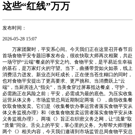
这些“红线”万万
发布时间：
2026-05-28 15:07
万家团聚时，平安系心间。今天我们正在这里召开春节后
首场食物平安专题旧事发布会，很欢快取大师再次相聚，共赴
一场守护“云端”餐桌的平安之约。食物平安，是平易近生幸福
的基石，是万家灯火的守望。当下，曲播带货如火如荼，线上
消费活力迸发。新业态兴旺成长，正在便当苍生糊口的同时，
也对食物平安提出了更高要求、更严挑和。当消费跃上“云
端”，当厨房连入“指尖”，当美食穿过屏幕抵达餐桌，守护，
必需跑正在风险之前；平安，必需成为最的底色。为压实收集
运营从体义务，市场监管总局近期制定两项《》，曲指收集餐
饮取食物发卖。它们是《收集餐饮办事运营者落实食物平安从
体义务监视办理》和《收集食物发卖运营者落实食物平安从体
义务监视办理》。两项《》旨正在织密义务之网，让“流量”取
“质量”同业。舌尖上的平安，掌心里的义务。为帮帮大师理解
两个《》相关内容，今天我们邀请到市场监管总局食物平安总