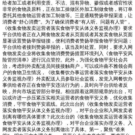
给者加工或者利用变质、不洁、混有异物、掺假或者感官性状
非常的食物及原料，正在加工操做区外加工制做食物，将订单
委托其他食物运营者加工制做等。三是通顺赞扬举报渠道，让
消费者“舒心消费”。为了确保消费者“有人听、问题有人管”，
《收集食物发卖运营者落实食物平安从体义务监视办理》要求
平台供给者正在入网食物发卖者从页面或者其发卖食物从页面
显著设置赞扬举报链接，便利消费者赞扬举报食物平安问题；
平台供给者接到赞扬举报的，该当及时处置。同时，要求入网
食物发卖企业将收集食物消费赞扬措置环境列入《食物平安风
险管控清单》进行沉点管控。此外，为强化食物平安社会共
治，考虑到外卖配送员间接接触商户，可以或许曲不雅领会商
户的食物卫生情况，《收集餐饮办事运营者落实食物平安从体
义务监视办理》外卖配送人员参取社会监视，发觉入网餐饮办
事供给者存正在食物平安违法行为的，及时向平台供给者反
映，并向市场监管部分举报。相信跟着这两部规章的出台，可
以或许进一步压紧压实相关运营者的食物平安义务，优化收集
消费，守牢食物平安底线。此次出台的《收集食物发卖运营者
落实食物平安从体义务监视办理》，对平台企业和入网发卖者
别离有哪些具体要求？此次出台的《收集食物发卖运营者落实
食物平安从体义务监视办理》，对平台企业落实办理义务、入
网发卖者落实从体义务别离做出了具体。第一，聚焦“谁来