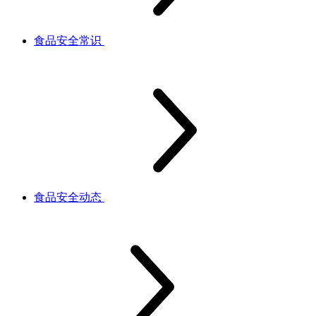
食品安全常识
食品安全动态