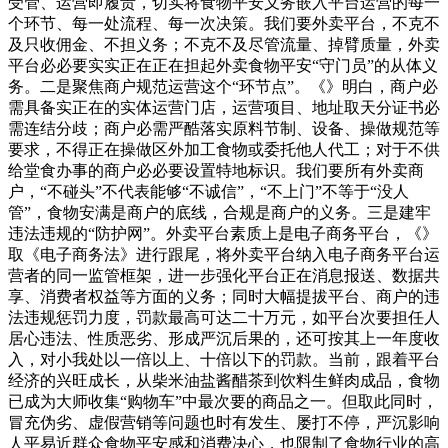
受管、运营即履责，切实将食物平安义务嵌入平台运营的每一
个环节、每一处流程、每一次决策。我们要外卖平台，不克不
及只收佣金、不担义务；不克不及尽管流量、掉臂质量，外卖
平台必必要实实正在正在担起外卖食物平安“守门员”的从体义
务。二是聚焦商户规范运营这个“环节点”。《》明白，商户必
需具备实正在的实体运营门店，运营项目、地址取天分证书必
需连结分歧；商户必需严酷落实原料节制、设备、操做规范等
要求，不得正在操做区外加工食物或委托他人代工；对于不供
给堂食办事的商户必必要设置特地标识。我们要所有外卖商
户，“不碰头”不代表能够“不诚信”，“不上门”不等于“没人
管”，食物安满是商户的底线，合规是商户的义务。三是建牢
违法违规的“防护网”。外卖平台素质上是电子商务平台，《》
取《电子商务法》进行跟尾，将外卖平台纳入电子商务平台运
营者的同一监管框架，进一步强化平台正在消息报送、数据共
享、消费者权益等方面的义务；同时大幅提拔平台、商户的违
法违规惩罚力度，罚款最高可达二十万元，如平台次要担任人
居心违法、性质恶劣、形成严沉后果的，还可按其上一年度收
入，对小我处以一倍以上、十倍以下的罚款。当前，跟着平台
经济的兴旺成长，从柴米油盐酱醋茶到饮料生鲜肉成品，食物
已成为大师收集“购物车”中最次要的商品之一。但取此同时，
冒充伪劣、虚假营销等问题也时有发生、屡打不停，严沉影响
人平易近群众食物平安感和消费决心，也限制了食物行业的高