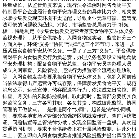
质量成长。从监管角度来说，现行法令律例对网售食物平安，
特别是平台企业履行食物平安办理义务的具体比力少，相关要
求取收集发卖现实环境不太适配，导致企业无章可循、监管无
法可依的问题较为凸起。对此，市场监管总局努力于“补短
板”，特地制定《收集食物发卖运营者落实食物平安从体义务
监视办理》，从平台供给者、入网食物发卖者、监管部分三个
方面入手，环绕“义务”“协同”“法律”这三个环节词，来进一步
压紧压实食物平安从体义务。一是了了三方“义务”。平台供给
者对平台内食物发卖行为负总责，办理义务包罗设立特地食物
平安办理机构；配备食物平安总监、食物平安员等办理人员；
成立入网审查、风险管控、违法行为措置等全流程办理轨制
等。入网食物发卖者要承担食物平安从体义务，包罗入网前该
当依法取得出产运营许可或存案，保障所发卖食物平安，规范
消息公示、运营宣传、储存配送等行为，依法成立日管控、周
排查、月安排的风险防控机制。取此同时，监管部分要切实负
起监管义务，三方各司其职、各负其责，构成彼此监视、协同
管理的工做款式。二是推进两个“协同”。起首是法律协同机
制，要求各地市场监管部分加强跨区域线索传递、查询拜访取
证、问题措置等监管法律协做，实现全国监管一盘棋。其次是
贯通协同机制，要求平台供给者正在开展风险监测、识此外根
本上，要立即向入网食物发卖者推送风险提醒并提出风险防控