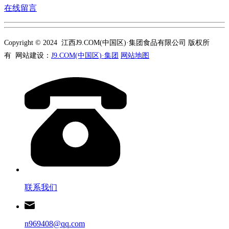
在线留言
Copyright © 2024 江西J9.COM(中国区)·集团食品有限公司 版权所
有 网站建设：
J9.COM(中国区)·集团
网站地图
联系我们
n969408@qq.com