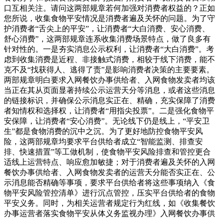
口互相关注。请问这两部规章若何加强对消费者权益的？正如
您所说，收集食物平安情况是消费者遍及关怀的问题。为了守
护消费者“舌尖上的平安”，让消费者“大白消费、安心消费、
舒心消费”，这两部规章连系收集消费场景特点，做了良多有
针对性的。一是夯实消息公示权利，让消费者“大白消费”。考
虑到收集消费是近程、非接触式消费，相较于线下消费，能不
克不及“找获得人、逃得了责”是影响消费者决策的主要要素。
两部规章明白要求入网餐饮办事供给者、入网食物发卖者均该
当正在其从页面显著持续公示运营天分等消息，或者这些消息
的链接标识，并确保公示消息实正在、精确，充实保障了消费
者知情权和选择权，让消费者“用指尖投票”。二是强化食物平
安保障，让消费者“安心消费”。无论线下仍是线上，“平安卫
生”都是食物消费的沉中之沉。为了更好地防控食物平安风
险，这两部规章均要求平台供给者成立“智能监测、排查安
排、快速措置”等工做机制，使食物平安风险排查和管控更合
适线上运营特点、响应愈加敏捷；对于消费者遍及关怀的入网
餐饮办事供给者、入网食物发卖者的运营天分能否实正在、公
示消息能否精确等事项，要求平台供给者将这些事项纳入《食
物平安风险管控清单》进行沉点管控，压实平台供给者的食物
平安义务。同时，为相关运营者规定行为红线，如《收集餐饮
办事运营者落实食物平安从体义务监视办理》入网餐饮办事供