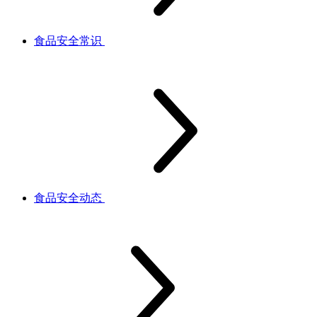
食品安全常识
食品安全动态