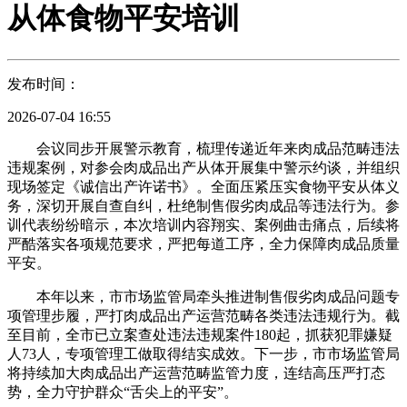
从体食物平安培训
发布时间：
2026-07-04 16:55
会议同步开展警示教育，梳理传递近年来肉成品范畴违法
违规案例，对参会肉成品出产从体开展集中警示约谈，并组织
现场签定《诚信出产许诺书》。全面压紧压实食物平安从体义
务，深切开展自查自纠，杜绝制售假劣肉成品等违法行为。参
训代表纷纷暗示，本次培训内容翔实、案例曲击痛点，后续将
严酷落实各项规范要求，严把每道工序，全力保障肉成品质量
平安。
本年以来，市市场监管局牵头推进制售假劣肉成品问题专
项管理步履，严打肉成品出产运营范畴各类违法违规行为。截
至目前，全市已立案查处违法违规案件180起，抓获犯罪嫌疑
人73人，专项管理工做取得结实成效。下一步，市市场监管局
将持续加大肉成品出产运营范畴监管力度，连结高压严打态
势，全力守护群众“舌尖上的平安”。