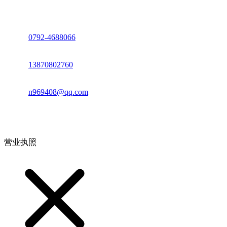
座机：
0792-4688066
电话：
13870802760
邮箱：
n969408@qq.com
地址：江西省德安县高新技术产业园(宝塔工业园)高新路93号
营业执照