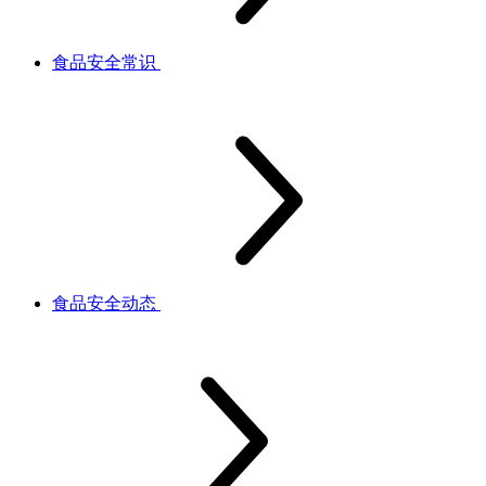
食品安全常识
食品安全动态