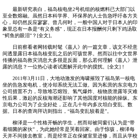
最新研究表白，福岛核电坐2号机组的核燃料已大部门以
至全数熔融。虽然日本科学界、环保界的人士告急呼吁各方关
心，却仍然反应寥寥。曾几何时，一般中国人对于日本人的印
象里总有一条是“有义务感”，现正在日本报酬何只剩下鸡汤取
“鳄鱼的眼泪”？[全文]。
日前察看者网转载时髦《嘉人》的一篇文章，该文不经意
间透显露日本福岛核变乱之后的可骇世界。然而以往中文世界
传播的福岛救灾消息大多很是反面，那么若何理解《嘉人》泄
露的消息？一位热心读者试图解开此中的搅扰。[全文]！
2011年3月11日，大地动激发的海啸摧毁了福岛第一核电
坐的告急发电机，使冷却系统无法工做。因为私营的东京电力
公司措置不力，导致堆芯熔毁、氢气爆炸、核物质泄露等灾难
性后果，激起的反核海潮还影响了其他国度对核能的操纵。东
京电力公司为了企业好处，正在几十年内多次坦白变乱、数
据。日本的查询拜访则指出，“福岛变乱较着是”。
柳泽是一个性格开畅的学生，然而却被同窗们认为是“带
着细菌的家伙”，为此她经常是哭着回家。由于惊骇，柳泽每
天并不间接去教室，而是经常正在保健室里进修，而且从学校