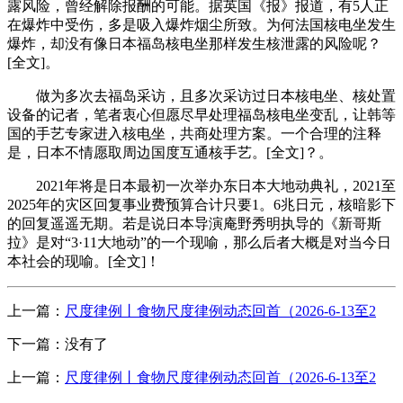
露风险，曾经解除报酬的可能。据英国《报》报道，有5人正
在爆炸中受伤，多是吸入爆炸烟尘所致。为何法国核电坐发生
爆炸，却没有像日本福岛核电坐那样发生核泄露的风险呢？
[全文]。
做为多次去福岛采访，且多次采访过日本核电坐、核处置
设备的记者，笔者衷心但愿尽早处理福岛核电坐变乱，让韩等
国的手艺专家进入核电坐，共商处理方案。一个合理的注释
是，日本不情愿取周边国度互通核手艺。[全文]？。
2021年将是日本最初一次举办东日本大地动典礼，2021至
2025年的灾区回复事业费预算合计只要1。6兆日元，核暗影下
的回复遥遥无期。若是说日本导演庵野秀明执导的《新哥斯
拉》是对“3·11大地动”的一个现喻，那么后者大概是对当今日
本社会的现喻。[全文]！
上一篇：
尺度律例丨食物尺度律例动态回首（2026-6-13至2
下一篇：没有了
上一篇：
尺度律例丨食物尺度律例动态回首（2026-6-13至2