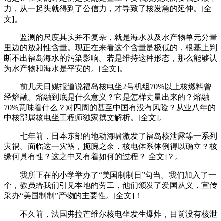
力，从一起头就得到了公信力，才导致了核发急的延伸。[全
文]。
监测的尺度其实并不复杂，就是海水以及水产物单元分量
里边的放射性含量。现正在来看这个含量是极低的，根基上判
断不出福岛海水的污染影响。若是维持这种形态，那么能够认
为水产物和海水是平安的。[全文]。
前几天日媒报道说福岛核电坐2号机组70%以上核燃料曾
经熔融。熔融到底是什么意义？它是怎样丈量出来的？熔融
70%意味着什么？对四周的甚至中国有没有风险？从业八年的
中核部属核电坐工程师独家撰文解析。[全文]。
七年前，日本东部的地动海啸激发了福岛核泄露等一系列
灾祸。面临这一灾祸，扼腕之余，核电体系体例得以确立？核
缘何具有性？这之中又有着如何的过程？[全文]？。
我所正在的小学举办了“美国制制日”勾当。我们加入了一
个，教员给我们引见本地的劳工，他们颁发了爱国从义，宣传
采办“美国制制”产物的主要性。[全文]！
不久前，法国弗拉芒维尔核电坐发生爆炸，目前没有核泄