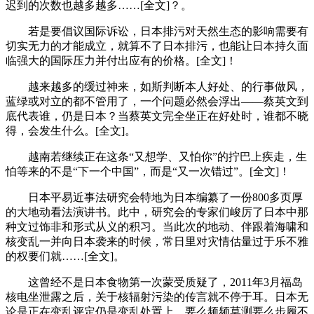
迟到的次数也越多越多……[全文]？。
若是要倡议国际诉讼，日本排污对天然生态的影响需要有
切实无力的才能成立，就算不了日本排污，也能让日本持久面
临强大的国际压力并付出应有的价格。[全文]！
越来越多的缓过神来，如斯判断本人好处、的行事做风，
蓝绿或对立的都不管用了，一个问题必然会浮出——蔡英文到
底代表谁，仍是日本？当蔡英文完全坐正在好处时，谁都不晓
得，会发生什么。[全文]。
越南若继续正在这条“又想学、又怕你”的拧巴上疾走，生
怕等来的不是“下一个中国”，而是“又一次错过”。[全文]！
日本平易近事法研究会特地为日本编纂了一份800多页厚
的大地动看法演讲书。此中，研究会的专家们峻厉了日本中那
种文过饰非和形式从义的积习。当此次的地动、伴跟着海啸和
核变乱一并向日本袭来的时候，常日里对灾情估量过于乐不雅
的权要们就……[全文]。
这曾经不是日本食物第一次蒙受质疑了，2011年3月福岛
核电坐泄露之后，关于核辐射污染的传言就不停于耳。日本无
论是正在变乱评定仍是变乱处置上，要么频频莫测要么步履不