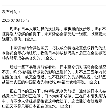
发布时间：
2026-07-03 16:43
现正在日本人该注释的没注释，该步履的没步履，正在不
征得别人谅解的前提下，未来势必会蒙受划一强度、以至更大
强度的报仇。[全文]。
中国该当结合其他国度，尽快成立特地处置侵权行为的法
令委员会等机构组织，收集日本排放核污染水后正在全世界范
畴内所形成各类丧失的。[全文]。
通过一些平易近调能够看出，日本至今仍对福岛食物感应
不安。终究核辐射所激发的影响是漫长的，并不是三五年内就
能查验出来，或完全衰退。也不怪我们的良多网友说，让那些
赴福岛灾区的中国记者先持续吃3年福岛食物再说。[全文]。
正在日本的宣传下，纯粹以氚水为前提，通俗的日本人会
感觉此外国度都正在做，日本为何不成做。正在日本陌头采访
中，有不少人曾经很是接管这种做法了。这位受访者就暗示：
归正又不是只要日本正在倒氚水。[全文]！