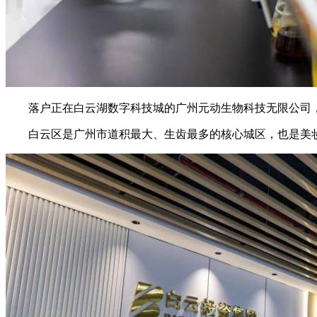
落户正在白云湖数字科技城的广州元动生物科技无限公司，
白云区是广州市道积最大、生齿最多的核心城区，也是美妆