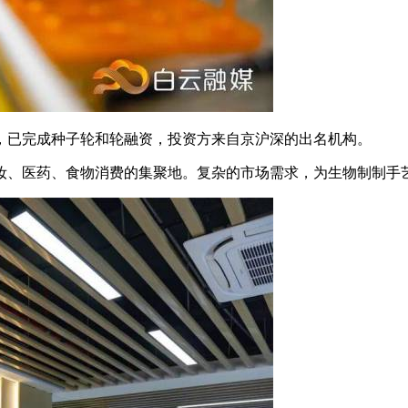
已完成种子轮和轮融资，投资方来自京沪深的出名机构。
、医药、食物消费的集聚地。复杂的市场需求，为生物制制手