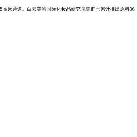
临床通道。白云美湾国际化妆品研究院集群已累计推出原料36