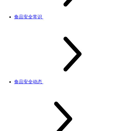
食品安全常识
食品安全动态