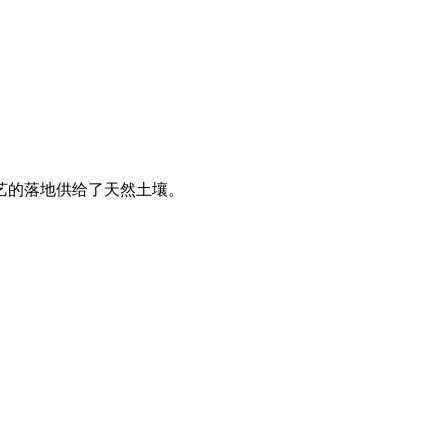
艺的落地供给了天然土壤。