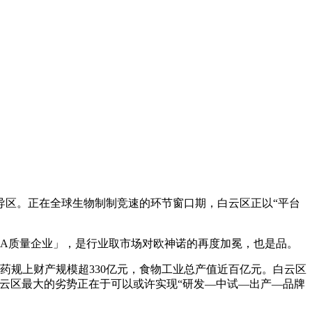
导区。正在全球生物制制竞速的环节窗口期，白云区正以“平台
A质量企业」，是行业取市场对欧神诺的再度加冕，也是品。
药规上财产规模超330亿元，食物工业总产值近百亿元。白云区
白云区最大的劣势正在于可以或许实现“研发—中试—出产—品牌