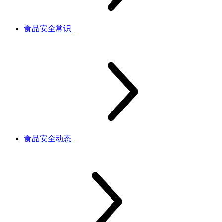
食品安全常识
食品安全动态