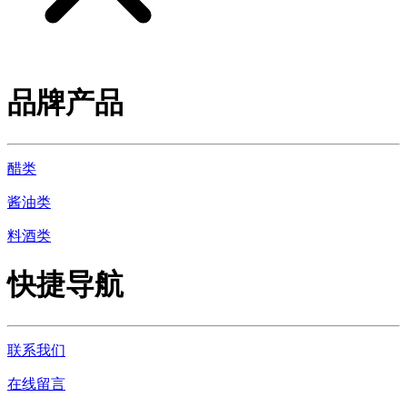
品牌产品
醋类
酱油类
料酒类
快捷导航
联系我们
在线留言