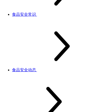
食品安全常识
食品安全动态