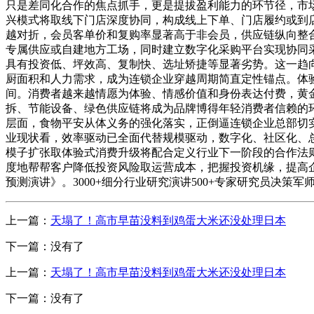
只是差同化合作的焦点抓手，更是提拔盈利能力的环节径，市
兴模式将取线下门店深度协同，构成线上下单、门店履约或到
越对折，会员客单价和复购率显著高于非会员，供应链纵向整
专属供应或自建地方工场，同时建立数字化采购平台实现协同
具有投资低、坪效高、复制快、选址矫捷等显著劣势。这一趋
厨面积和人力需求，成为连锁企业穿越周期简直定性锚点。体
间。消费者越来越情愿为体验、情感价值和身份表达付费，黄
拆、节能设备、绿色供应链将成为品牌博得年轻消费者信赖的
层面，食物平安从体义务的强化落实，正倒逼连锁企业总部切
业现状看，效率驱动已全面代替规模驱动，数字化、社区化、
模子扩张取体验式消费升级将配合定义行业下一阶段的合作法
度地帮帮客户降低投资风险取运营成本，把握投资机缘，提高企业
预测演讲》。3000+细分行业研究演讲500+专家研究员决策军师
上一篇：
天塌了！高市早苗没料到鸡蛋大米还没处理日本
下一篇：没有了
上一篇：
天塌了！高市早苗没料到鸡蛋大米还没处理日本
下一篇：没有了