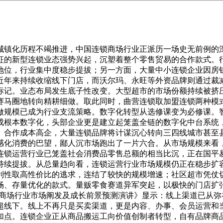
镇化历程不竭推进，中国连锁商场行业正派历一场史无前例的深
征的新型连锁业态强势兴起，沉塑着整个零售贸易的合作款式。
地位，行业集中度稳步提拔；另一方面，大量中小连锁企业因房
近年来持续收缩线下门店，而沃尔玛、永旺等外资品牌则通过裁
标记。业态布局发生底子性改变。大型超市的市场份额持续被挤
赛马圈地转向精耕细做。取此同时，曲营连锁取加盟连锁两种模
做规模已成为行业支流策略。数字化转型从选修课变为必修课。
成根本数字化，头部企业更是建立起笼盖全链的数字化中台系统
、合作成本高企，大量连锁品牌将计谋沉心转向三四线城市甚至
感化消费的巴望，鄙人沉市场跑出了一片六合。从市场规模来看
连锁运营行业已笼盖社会消费品零售总额的相当比沉，正在国平
持续提拔。从总量趋向看，连锁运营行业市场规模仍正在稳步扩
利性取高性价比的逃求，连结了较快的规模增速；社区超市凭仗
畅、存量优化的款式。量贩零食赛道异军突起，以极快的门店扩
国连锁商场行业市场阐发及成长前景预测演讲》显示：线上渠道已
超线下。线上不再只是买卖渠道，更是内容、办事、会员运营和
加点。连锁企业正从商品搬运工向价值创制者转型，自有品牌商