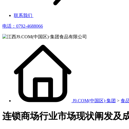
联系我们
电话：0792-4688066
J9.COM(中国区)·集团
>
食
连锁商场行业市场现状阐发及成长