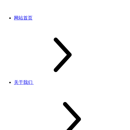
网站首页
关于我们