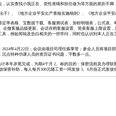
，认实查找小我正在、党性准绳和担任做为等方面的差距不脚，
子》、《地方企业平安出产查核实施细则》、《地方企业平安出
日排定率表格、宝数据下载、客服测试表，加粉明细表，公式表、
、企微客服品级更新、会话存档客服设置、简美客服上限设置，简
多工具，例如剪辑及告白相关的一些学问，同时也认识到本人正
24年4月22日；会议由项目司理任炼掌管；参会人员有项目部
；沉点特种功课人员的资历证书问题，字数多一点。
计本年岁尾完成，为期4个月 2。标的目的：保密流程及办理轨制
发放保密补助，每人每月300元随工资一同发放 3。6月份正式发