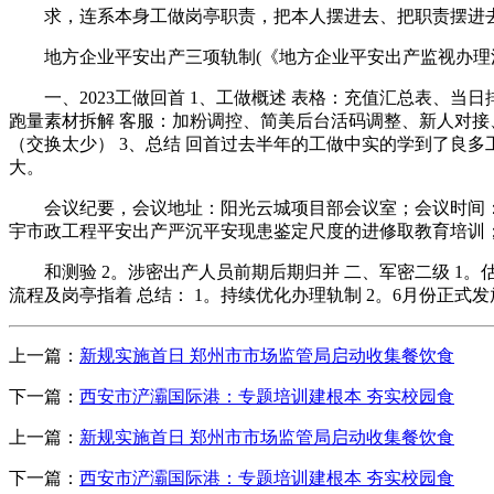
求，连系本身工做岗亭职责，把本人摆进去、把职责摆进去
地方企业平安出产三项轨制(《地方企业平安出产监视办理法
一、2023工做回首 1、工做概述 表格：充值汇总表、当
跑量素材拆解 客服：加粉调控、简美后台活码调整、新人对接
（交换太少） 3、总结 回首过去半年的工做中实的学到了良
大。
会议纪要，会议地址：阳光云城项目部会议室；会议时间：20
宇市政工程平安出产严沉平安现患鉴定尺度的进修取教育培训
和测验 2。涉密出产人员前期后期归并 二、军密二级 1。估
流程及岗亭指着 总结： 1。持续优化办理轨制 2。6月份正式
上一篇：
新规实施首日 郑州市市场监管局启动收集餐饮食
下一篇：
西安市浐灞国际港：专题培训建根本 夯实校园食
上一篇：
新规实施首日 郑州市市场监管局启动收集餐饮食
下一篇：
西安市浐灞国际港：专题培训建根本 夯实校园食