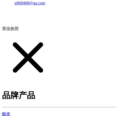
邮箱：
n969408@qq.com
地址：江西省德安县高新技术产业园(宝塔工业园)高新路93号
营业执照
品牌产品
醋类