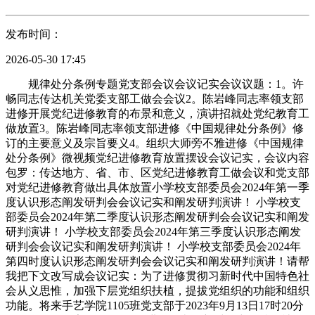
发布时间：
2026-05-30 17:45
规律处分条例专题党支部会议会议记实会议议题：1。许
畅同志传达机关党委支部工做会会议2。陈岩峰同志率领支部
进修开展党纪进修教育的布景和意义，演讲招就处党纪教育工
做放置3。陈岩峰同志率领支部进修《中国规律处分条例》修
订的主要意义及宗旨要义4。组织大师旁不雅进修《中国规律
处分条例》微视频党纪进修教育放置摆设会议记实，会议内容
包罗：传达地方、省、市、区党纪进修教育工做会议和党支部
对党纪进修教育做出具体放置小学校支部委员会2024年第一季
度认识形态阐发研判会会议记实和阐发研判演讲！ 小学校支
部委员会2024年第二季度认识形态阐发研判会会议记实和阐发
研判演讲！ 小学校支部委员会2024年第三季度认识形态阐发
研判会会议记实和阐发研判演讲！ 小学校支部委员会2024年
第四时度认识形态阐发研判会会议记实和阐发研判演讲！请帮
我把下文改写成会议记实：为了进修贯彻习新时代中国特色社
会从义思惟，加强下层党组织扶植，提拔党组织的功能和组织
功能。将来手艺学院1105班党支部于2023年9月13日17时20分