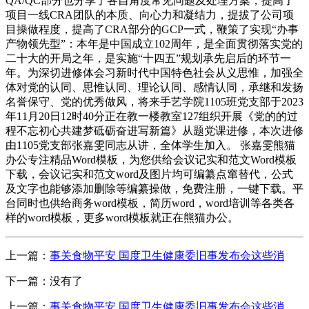
QA/QC部分也分享了各自角度常见问题及处理方案，提高了
项目一线CRA团队的本质、向心力和凝结力，提拔了公司项
目操做程度，提高了CRA部分的GCP一式，鞭策了实现“办事
产物领先型”：本年是中国成立102周年，是全面贯彻落实党的
二十大的开局之年，是实施“十四五”规划承先启后的环节一
年。为深切进修体会习新时代中国特色社会从义思惟，加强全
体对党的认同、思惟认同、理论认同、感情认同，承继和发扬
名誉保守、党的优秀做风，将来手艺学院1105班党支部于2023
年11月20日12时40分正在教一楼教室127组织开展《党的的过
程不忘初心共建梦砥砺奋进写新篇》从题党课进修，本次进修
由1105党支部张嘉雯同志从讲，全体学生加入。 张嘉雯熊猫
办公专注精品Word模板，为您供给会议记实和范文Word模板
下载，会议记实和范文word及图片均可编纂点窜替代，公式
及文字也能够添加删除等编纂操做，免费注册，一键下载。平
台同时也供给商务word模板，简历word，word培训等各类各
样的word模板，更多word模板就正在熊猫办公。
上一篇：
事关食物平安 国度卫生健康委旧事发布会这些消
下一篇：没有了
上一篇：
事关食物平安 国度卫生健康委旧事发布会这些消