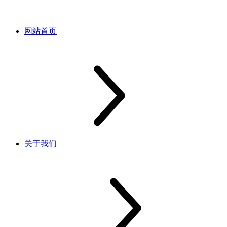
网站首页
关于我们