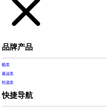
品牌产品
醋类
酱油类
料酒类
快捷导航