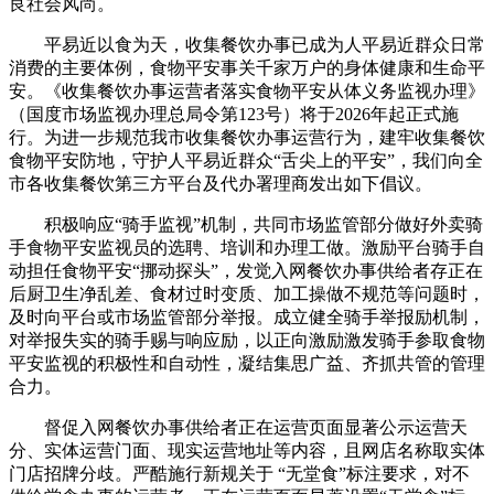
良社会风尚。
平易近以食为天，收集餐饮办事已成为人平易近群众日常
消费的主要体例，食物平安事关千家万户的身体健康和生命平
安。《收集餐饮办事运营者落实食物平安从体义务监视办理》
（国度市场监视办理总局令第123号）将于2026年起正式施
行。为进一步规范我市收集餐饮办事运营行为，建牢收集餐饮
食物平安防地，守护人平易近群众“舌尖上的平安”，我们向全
市各收集餐饮第三方平台及代办署理商发出如下倡议。
积极响应“骑手监视”机制，共同市场监管部分做好外卖骑
手食物平安监视员的选聘、培训和办理工做。激励平台骑手自
动担任食物平安“挪动探头”，发觉入网餐饮办事供给者存正在
后厨卫生净乱差、食材过时变质、加工操做不规范等问题时，
及时向平台或市场监管部分举报。成立健全骑手举报励机制，
对举报失实的骑手赐与响应励，以正向激励激发骑手参取食物
平安监视的积极性和自动性，凝结集思广益、齐抓共管的管理
合力。
督促入网餐饮办事供给者正在运营页面显著公示运营天
分、实体运营门面、现实运营地址等内容，且网店名称取实体
门店招牌分歧。严酷施行新规关于 “无堂食”标注要求，对不