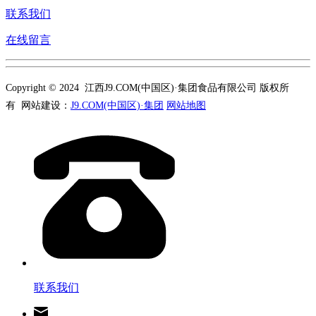
联系我们
在线留言
Copyright © 2024 江西J9.COM(中国区)·集团食品有限公司 版权所
有 网站建设：
J9.COM(中国区)·集团
网站地图
联系我们