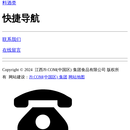
料酒类
快捷导航
联系我们
在线留言
Copyright © 2024 江西J9.COM(中国区)·集团食品有限公司 版权所
有 网站建设：
J9.COM(中国区)·集团
网站地图