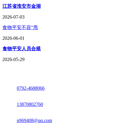
江苏省淮安市金湖
2026-07-03
食物平安不容“甩
2026-06-01
食物平安人员合规
2026-05-29
座机：
0792-4688066
电话：
13870802760
邮箱：
n969408@qq.com