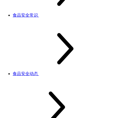
食品安全常识
食品安全动态