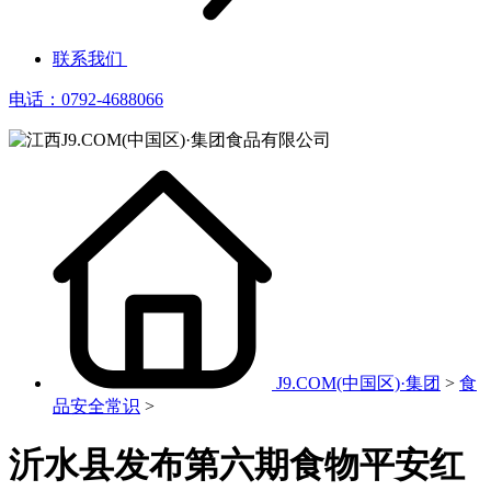
联系我们
电话：0792-4688066
J9.COM(中国区)·集团
>
食
品安全常识
>
沂水县发布第六期食物平安红