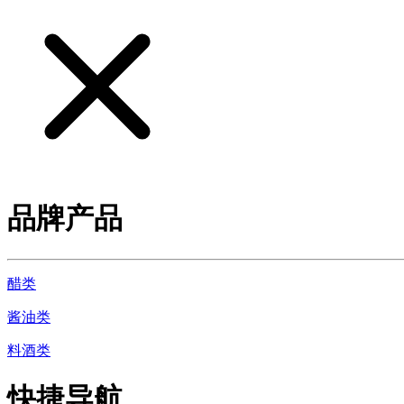
品牌产品
醋类
酱油类
料酒类
快捷导航