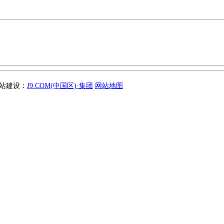
 网站建设：
J9.COM(中国区)·集团
网站地图