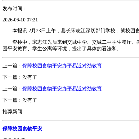
发布时间：
2026-06-10 07:21
本报讯 2月23日上午，县长宋志江深切部门学校，就校园
查抄中，宋志江先后来到交城中学、交城二中学生餐厅、教
园平安教育、学生公寓等环境，提出了具体的看法和。
上一篇：
保障校园食物平安办平易近对劲教育
下一篇：没有了
上一篇：
保障校园食物平安办平易近对劲教育
下一篇：没有了
推荐新闻
保障校园食物平安