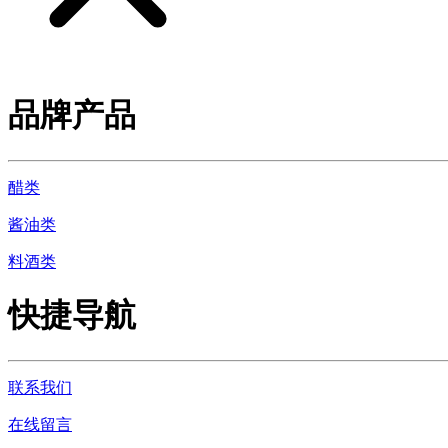
品牌产品
醋类
酱油类
料酒类
快捷导航
联系我们
在线留言