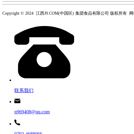
Copyright © 2024 江西J9.COM(中国区)·集团食品有限公司 版权所有
联系我们
n969408@qq.com
0792-4688066