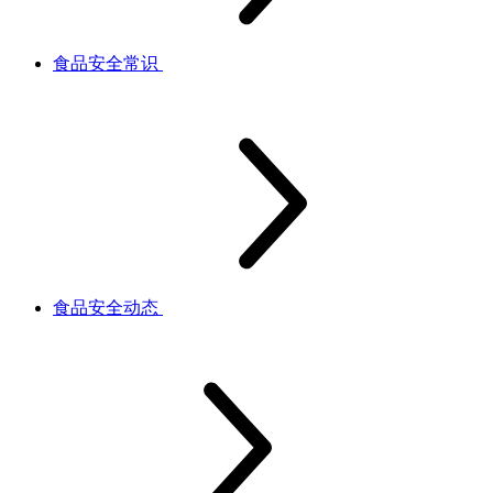
食品安全常识
食品安全动态