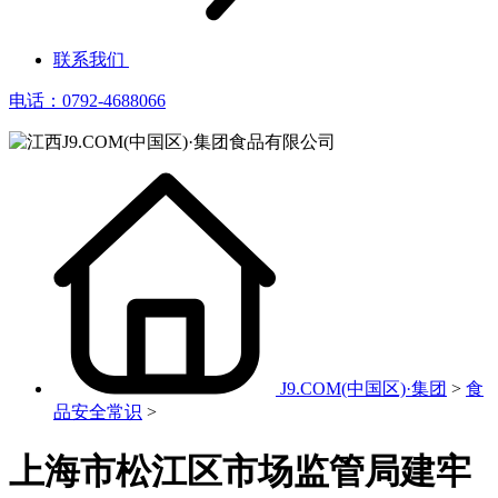
联系我们
电话：0792-4688066
J9.COM(中国区)·集团
>
食
品安全常识
>
上海市松江区市场监管局建牢