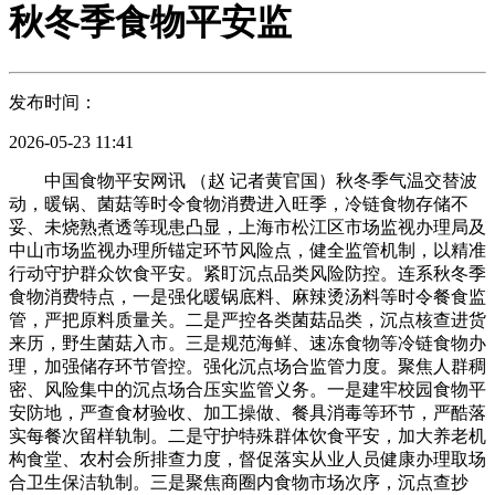
秋冬季食物平安监
发布时间：
2026-05-23 11:41
中国食物平安网讯 （赵 记者黄官国）秋冬季气温交替波
动，暖锅、菌菇等时令食物消费进入旺季，冷链食物存储不
妥、未烧熟煮透等现患凸显，上海市松江区市场监视办理局及
中山市场监视办理所锚定环节风险点，健全监管机制，以精准
行动守护群众饮食平安。紧盯沉点品类风险防控。连系秋冬季
食物消费特点，一是强化暖锅底料、麻辣烫汤料等时令餐食监
管，严把原料质量关。二是严控各类菌菇品类，沉点核查进货
来历，野生菌菇入市。三是规范海鲜、速冻食物等冷链食物办
理，加强储存环节管控。强化沉点场合监管力度。聚焦人群稠
密、风险集中的沉点场合压实监管义务。一是建牢校园食物平
安防地，严查食材验收、加工操做、餐具消毒等环节，严酷落
实每餐次留样轨制。二是守护特殊群体饮食平安，加大养老机
构食堂、农村会所排查力度，督促落实从业人员健康办理取场
合卫生保洁轨制。三是聚焦商圈内食物市场次序，沉点查抄