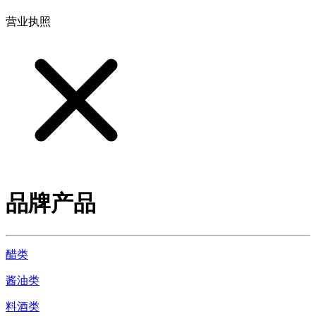
营业执照
品牌产品
醋类
酱油类
料酒类