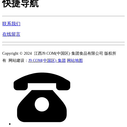
快捷导航
联系我们
在线留言
Copyright © 2024 江西J9.COM(中国区)·集团食品有限公司 版权所
有 网站建设：
J9.COM(中国区)·集团
网站地图