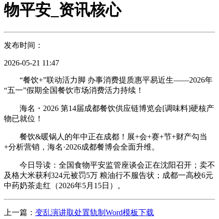
物平安_资讯核心
发布时间：
2026-05-21 11:47
“餐饮+”联动活力脚 办事消费提质惠平易近生——2026年
“五一”假期全国餐饮市场消费活力持续！
海名・2026 第14届成都餐饮供应链博览会[调味料]硬核产
物已就位！
餐饮&暖锅人的年中正在成都！展+会+赛+节+财产勾当
+分析营销，海名·2026成都餐博会全面升维。
今日导读：全国食物平安监管座谈会正在沈阳召开；卖不
及格大米获利324元被罚5万 粮油行不服告状；成都一高校6元
中药奶茶走红（2026年5月15日）。
上一篇：
变乱演讲取处置轨制Word模板下载