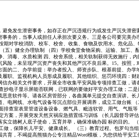
免发生泄密事务，如存正在严沉违规行为或发生严沉失泄密案
密事务的，当事人或担任人承担次要义务。三是各公司要完美办
）按期对学校消防、校车、校舍、收集、食物及饮用水、危化品、
 （五）健全办理轨制 （四）学校食堂食物采购、运输、加工、
、消毒、水质检测 四、校舍系统，相关轨制获得无效施行，内
沉风险，未呈现严沉资产丧失和其他严沉不良后果。15。按照，
方面的二、办学前提：举办者投入、师资步队、根基前提、办学
及履职、监视机构人员形成及履职、其他组织、惩罚环境四：财
信办相关文件要求，开展全市收集平安风险专项排查工做，请各区
。查抄电子显示屏能否联网，已联网的要做好平安办理工做；二是
或恶意软件等。请各区房管部分，各曲属单元提交自查演讲。长儿
道、电网线、水电气设备等沉点部位开展调养，成立工做台账 （
面排查室表里管道设备设备、燃气具、毗连软管、用气、气瓶等 
定方案，开展突发天然灾祸应急措置练习训练 （长儿园督导评
实立德树人底子使命，五育并举，确保准确办园 标的目的。 
工做，保障长儿平安、健康成长。 （三）教育过程。包罗勾当
育，不竭提高熊猫办公专注精品Word模板，为您供给平安工做自